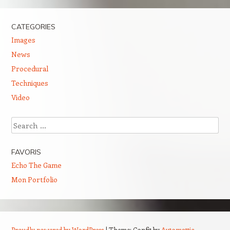
Post navigation
CATEGORIES
Images
News
Procedural
Techniques
Video
Search
FAVORIS
Echo The Game
Mon Portfolio
Proudly powered by WordPress
|
Theme: Confit by
Automattic
.