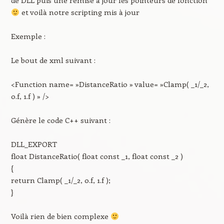
de DLL puis une remise à jour les pointeurs de fonction
et voilà notre scripting mis à jour
Exemple :
Le bout de xml suivant :
<Function name= »DistanceRatio » value= »Clamp( _1/_2,
0.f, 1.f ) » />
Génère le code C++ suivant :
DLL_EXPORT
float DistanceRatio( float const _1, float const _2 )
{
return Clamp( _1/_2, 0.f, 1.f );
}
Voilà rien de bien complexe